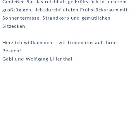
Genießen Sie das reichhaltige Früh­stück in unserem
groß­zügigen, licht­durch­fluteten Frühstücks­raum mit
Sonnen­terrasse, Strand­korb und gemütlichen
Sitzecken.
Herzlich willkommen – wir freuen uns auf Ihren
Besuch!
Gabi und Wolfgang Lilienthal
NEU: Unser Imagefilm!